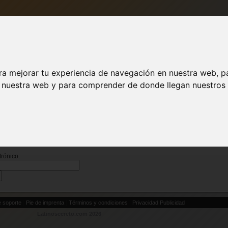
DESCARGA
ACTUALIZAR A VIP
INICIAR SESI
ra mejorar tu experiencia de navegación en nuestra web, p
n nuestra web y para comprender de donde llegan nuestros v
rónico abajo y nosotros te enviaremos instrucciones para restablecer tu contraseña.
uedes volver a la
página de inicio
. ¿No tienes una cuenta?
Crear una cuenta nuev
trónico:
|
|
|
e soporte
Pie de imprenta
Términos y condiciones
Privacidad
Publicidad
Latinosecreto.com 2026