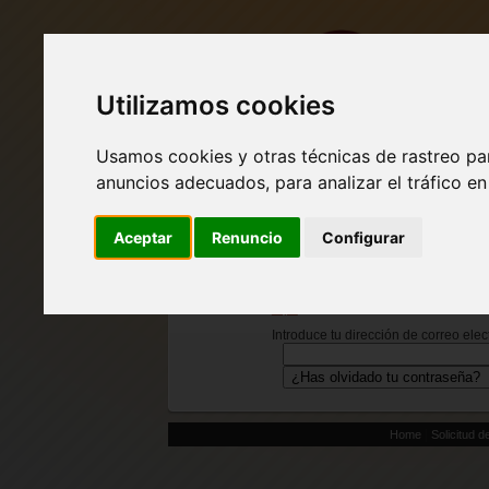
Utilizamos cookies
MI CUENTA
BUSCAR
Usamos cookies y otras técnicas de rastreo pa
anuncios adecuados, para analizar el tráfico e
Aceptar
Renuncio
Configurar
RECUPERAR CONTRASEÑA
Escribe tu dirección de correo elect
cree que recuerdas tu contraseña, p
aquí
.
Introduce tu dirección de correo elec
|
Home
Solicitud d